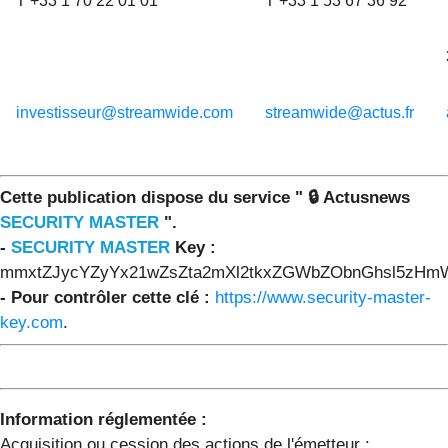
T +33 1 70 22 01 01
T +33 1 53 67 36 92
investisseur@streamwide.com
streamwide@actus.fr
Cette publication dispose du service " 🔒 Actusnews
SECURITY MASTER
".
-
SECURITY MASTER
Key :
mmxtZJycYZyYx21wZsZta2mXl2tkxZGWbZObnGhsl5zH
- Pour contrôler cette clé :
https://www.security-master-
key.com
.
Information réglementée :
Acquisition ou cession des actions de l'émetteur :