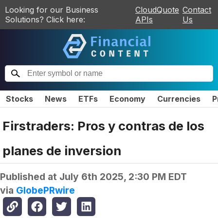
Looking for our Business
CloudQuote
Contact
Solutions? Click here:
APIs
Us
Stocks
News
ETFs
Economy
Currencies
P
Firstraders: Pros y contras de los
planes de inversion
Published at
July 6th 2025, 2:30 PM EDT
via
GlobePRwire