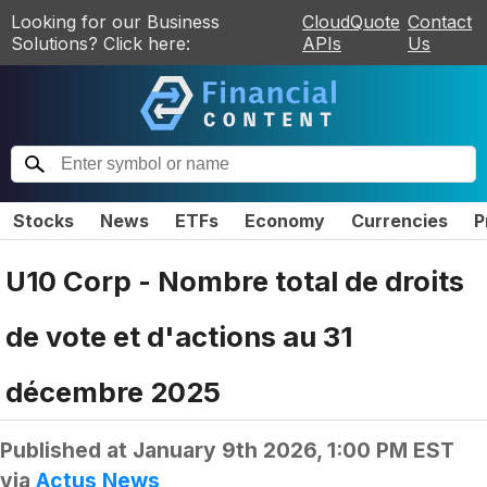
Looking for our Business
CloudQuote
Contact
Solutions? Click here:
APIs
Us
Stocks
News
ETFs
Economy
Currencies
P
U10 Corp - Nombre total de droits
de vote et d'actions au 31
décembre 2025
Published at
January 9th 2026, 1:00 PM EST
via
Actus News