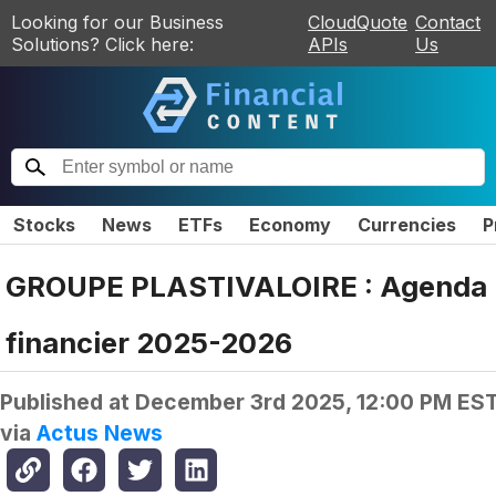
Looking for our Business
CloudQuote
Contact
Solutions? Click here:
APIs
Us
Stocks
News
ETFs
Economy
Currencies
P
GROUPE PLASTIVALOIRE : Agenda
financier 2025-2026
Published at
December 3rd 2025, 12:00 PM ES
via
Actus News